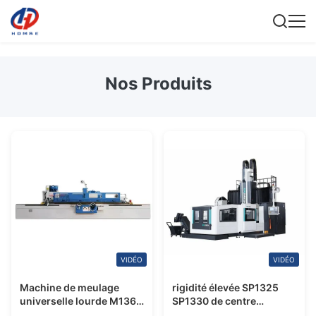
Nos Produits
VIDÉO
VIDÉO
Machine de meulage
rigidité élevée SP1325
universelle lourde M1363
SP1330 de centre
3000mm Machine de
d'usinage de colonne de