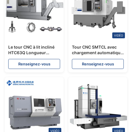
VIDÉO
Le tour CNC à lit incliné
Tour CNC SMTCL avec
HTC63Q Longueur
chargement automatique
maximale de coupe 3000
déchargement HTC30Hm
mm Fuseau de coupe
12 stations tourelle de
Renseignez-vous
Renseignez-vous
lourd Tour CNC
puissance centre de
horizontal
tournage horizontal
VIDÉO
VIDÉO