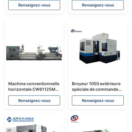
meulage cylindrique pour
double de matériel
Renseignez-vous
Renseignez-vous
couper des outils
Machine de meulage
Machine conventionnelle
Broyeur 1050 extérieure
horizontale CW61125M
spéciale de commande
CW62125M Manual
numérique par
Centre Lathes de tour
ordinateur de la machine
Renseignez-vous
Renseignez-vous
de meulage de guide
linéaire MNK