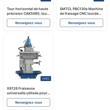
Tour horizontal de haute
SMTCL PBC130s Machine
précision CAK5085, tour
de fraisage CNC lourde
à métaux SMTCL, tour
Deux rails de guidage
CNC à banc plat
linéaires et un rails de
Renseignez-vous
Renseignez-vous
guidage rigide Fraisage
horizontal
VIDÉO
X8126 Fraiseuse
universelle utilisée pour
le traitement de divers
matrices d'outils
Renseignez-vous