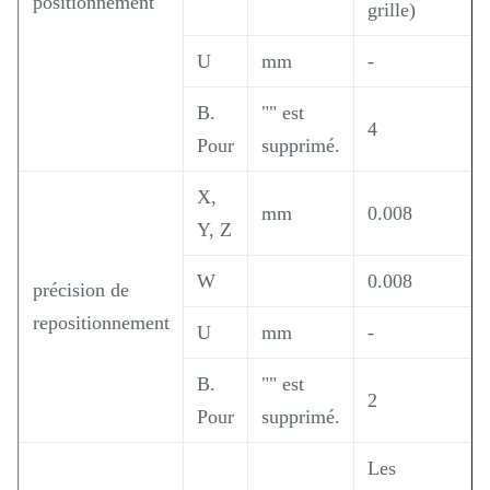
positionnement
grille)
U
mm
-
B.
"" est
4
Pour
supprimé.
X,
mm
0.008
Y, Z
W
0.008
précision de
repositionnement
U
mm
-
B.
"" est
2
Pour
supprimé.
Les