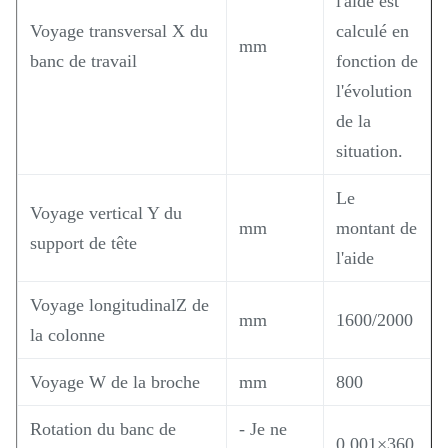
l'aide est
Voyage transversal X du
calculé en
mm
banc de travail
fonction de
l'évolution
de la
situation.
Le
Voyage vertical Y du
mm
montant de
support de tête
l'aide
Voyage longitudinalZ de
mm
1600/2000
la colonne
Voyage W de la broche
mm
800
Rotation du banc de
- Je ne
0.001×360