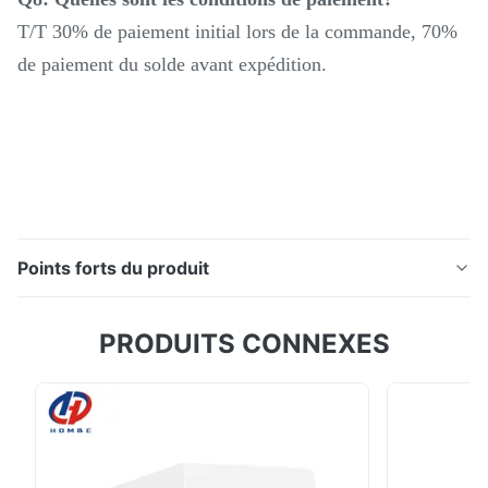
T/T 30% de paiement initial lors de la commande, 70%
de paiement du solde avant expédition.
Points forts du produit
Description du produit: La machine de fraisage lourd
PRODUITS CONNEXES
CNC SMTCL PBC130s est équipée de deux rails de
guidage linéaires et d'un rails de guidage dur. La
machine-outil possède de multiples fonctions
d'usinage telles que le forage, le fraisage, le forage
(perçage, expansion et reaming), le tapage ...