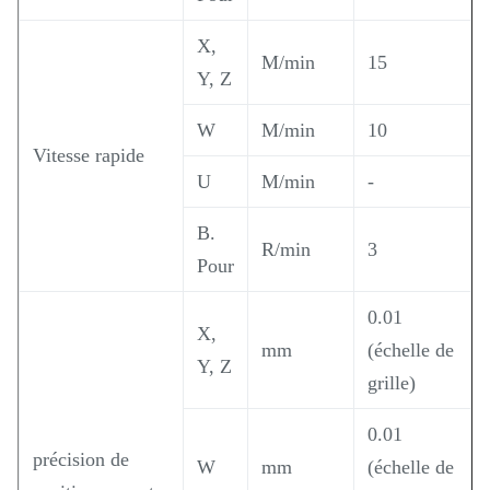
X,
M/min
15
Y, Z
W
M/min
10
Vitesse rapide
U
M/min
-
B.
R/min
3
Pour
0.01
X,
mm
(échelle de
Y, Z
grille)
0.01
précision de
W
mm
(échelle de