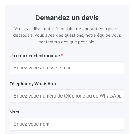
ensures superior chip evacuation.
independent
Featuring a compact footprint and flexible
Technology 
layout, it integrates turning, drilling and
fast moving
Demandez un devis
boring for multi-process machining. Ideal
acceleration
for
by torque m
Veuillez utiliser notre formulaire de contact en ligne ci-
dessous si vous avez des questions, notre équipe vous
contactera dès que possible.
Un courrier électronique.
*
Téléphone / WhatsApp
Nom