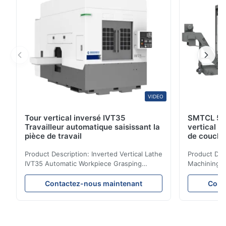
VIDEO
Tour vertical inversé IVT35
SMTCL 5 a
Travailleur automatique saisissant la
vertical 
pièce de travail
de couche
coulée min
Product Description: Inverted Vertical Lathe
Product Des
IVT35 Automatic Workpiece Grasping
Machining C
Automated Production Line CNC Lathe
Mineral Cas
IVT35 automated production line stands
Machining C
Contactez-nous maintenant
Cont
out with standardized modular design and
for the pro
a rigid frame-type bed for excellent
parts in en
precision retention. Its inverted spindle
other indust
combined with a large-angle bed guard
vertical fiv