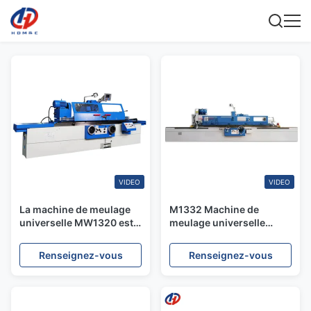
VIDEO
VIDEO
La machine de meulage
M1332 Machine de
universelle MW1320 est
meulage universelle
une machine de meulage
automatique 1000 mm
cylindrique CNC de 500
1500 mm Machine de
Renseignez-vous
Renseignez-vous
mm à 750 mm.
meulage cylindrique CNC
métallique