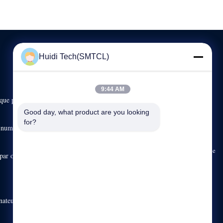
Huidi Tech(SMTCL)
NOUS CONTACTER
9:44 AM
que par
86--13916455787
8：30-18:00
Good day, what product are you looking 
for?
e numérique
sales@huidijd.com
No.28, route de Moyu, secteur de Jiading, Changhaï, Chine
ar ordinateur
nateur de