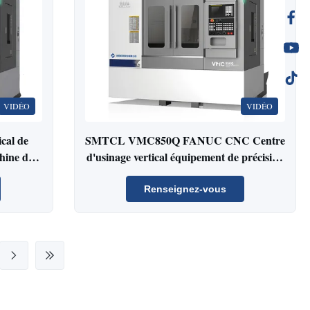
VIDÉO
VIDÉO
cal de
SMTCL VMC850Q FANUC CNC Centre
hine de
d'usinage vertical équipement de précision
à 4 axes pour la fabrication de pièces
automobiles
Renseignez-vous