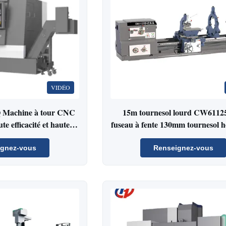
VIDÉO
achine à tour CNC
15m tournesol lourd CW61125
te efficacité et haute
fuseau à fente 130mm tournesol h
 traitement de l'arbre
puissant
imentation à barres
ignez-vous
Renseignez-vous