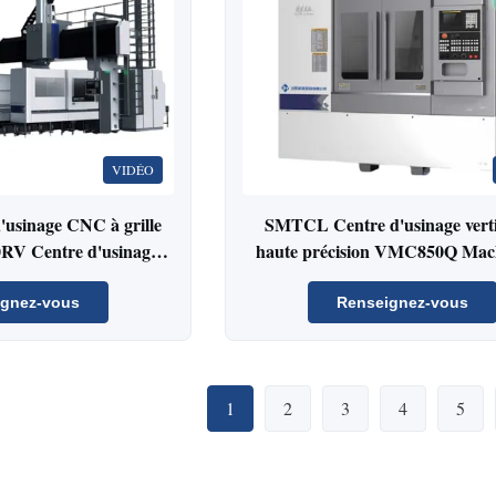
VIDÉO
usinage CNC à grille
SMTCL Centre d'usinage verti
RV Centre d'usinage
haute précision VMC850Q Mac
le CNC à grille
forage à fraisage CNC
ignez-vous
Renseignez-vous
1
2
3
4
5