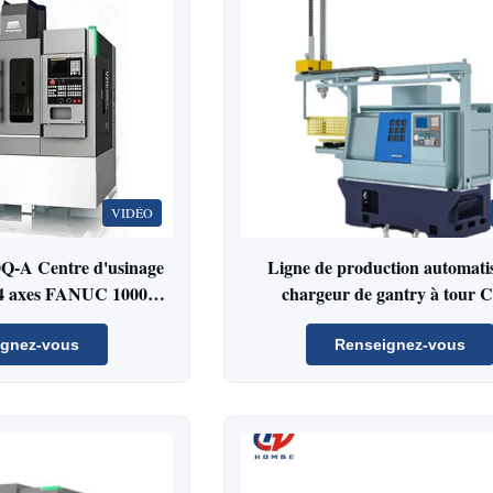
VIDÉO
A Centre d'usinage
Ligne de production automati
 4 axes FANUC 10000
chargeur de gantry à tour
Fraiseuse de précision
bile et médicale
ignez-vous
Renseignez-vous