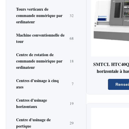
Tours verticaux de
commande numérique par
32
ordinateur
Machine conventionnelle de
68
tour
Centre de rotation de
commande numérique par
18
SMTCL HTC40Q M
ordinateur
horizontale à hau
précision pour le
Centres d'usinage à cinq
7
moteur avec al
Rense
axes
Centres d'usinage
19
horizontaux
Centre d'usinage de
29
portique