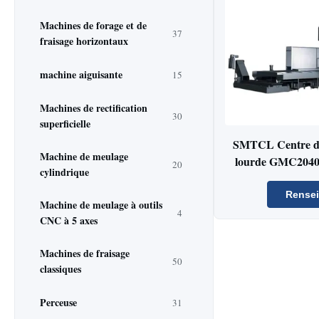
Machines de forage et de
37
fraisage horizontaux
machine aiguisante
15
Machines de rectification
30
superficielle
SMTCL Centre d'
Machine de meulage
lourde GMC2040
20
cylindrique
CNC à gril
Rense
Machine de meulage à outils
4
CNC à 5 axes
Machines de fraisage
50
classiques
Perceuse
31