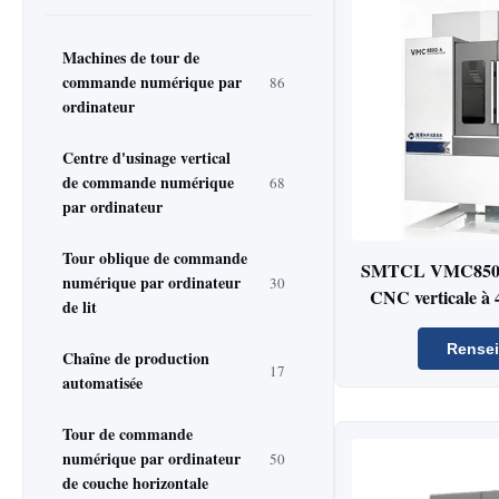
Machines de tour de
commande numérique par
86
ordinateur
Centre d'usinage vertical
de commande numérique
68
par ordinateur
Tour oblique de commande
SMTCL VMC850Q-
numérique par ordinateur
30
CNC verticale à
de lit
tours par minute 
pour automo
Rense
Chaîne de production
17
automatisée
Tour de commande
numérique par ordinateur
50
de couche horizontale