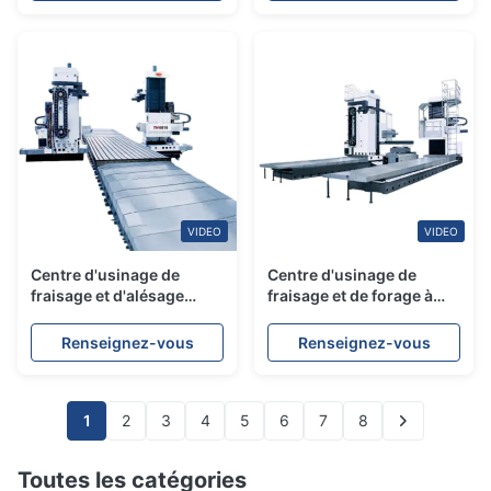
commande numérique
VIDEO
VIDEO
Centre d'usinage de
Centre d'usinage de
fraisage et d'alésage
fraisage et de forage à
double face SMTCL
haute efficacité à double
face de la série SMTCL X2
Renseignez-vous
Renseignez-vous
1
2
3
4
5
6
7
8
Toutes les catégories