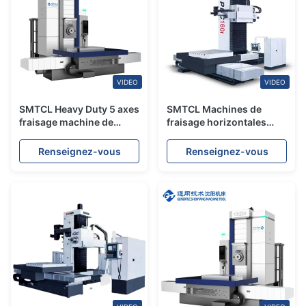
VIDEO
VIDEO
SMTCL Heavy Duty 5 axes
SMTCL Machines de
fraisage machine de
fraisage horizontales
forage PBC 110f Système
lourdes à 5 axes PBC130R
SIEMENS CNC forage et
Centres d'usinage CNC
Renseignez-vous
Renseignez-vous
fraisage machine
Machines de fraisage