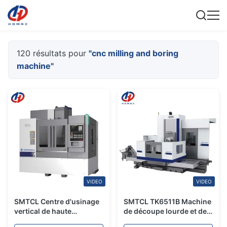
120 résultats pour
"cnc milling and boring
machine"
VIDEO
VIDEO
SMTCL Centre d'usinage
SMTCL TK6511B Machine
vertical de haute
de découpe lourde et de
précision VMC850Q
fraisage CNC à haute