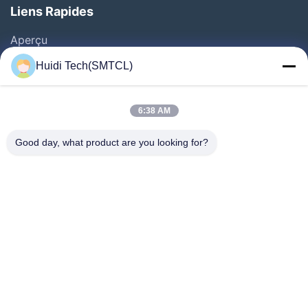
Liens Rapides
Aperçu
Produits
Huidi Tech(SMTCL)
Vidéos
A Propos De Nous
6:38 AM
Visite D'usine
Good day, what product are you looking for?
Contrôle De La Qualité
Contact
Demande De Soumission
Nouvelles
Suivez-Nous!