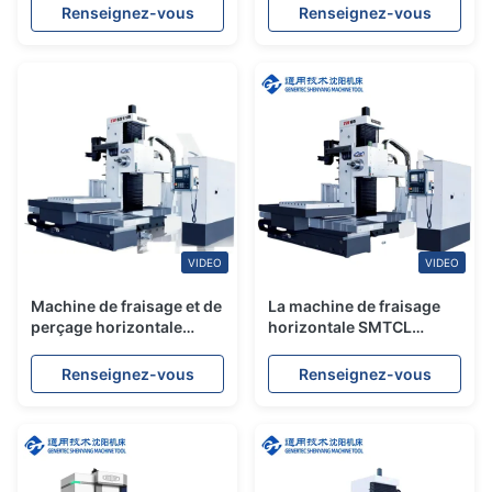
Machine de forage à
rigidité pour l'énergie
Renseignez-vous
Renseignez-vous
fraisage CNC
éolienne
VIDEO
VIDEO
Machine de fraisage et de
La machine de fraisage
perçage horizontale
horizontale SMTCL
TK6511B à 5 axes
TK6511 est une machine
de fraisage CNC
Renseignez-vous
Renseignez-vous