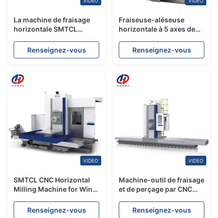
VIDEO
VIDEO
La machine de fraisage
Fraiseuse-aléseuse
horizontale SMTCL
horizontale à 5 axes de
TK6513 SIEMENS 5 axes
type plancher CNC
Système SIEMENS
Renseignez-vous
Renseignez-vous
SMTCL Heavy PBC110
VIDEO
VIDEO
SMTCL CNC Horizontal
Machine-outil de fraisage
Milling Machine for Wind
et de perçage par CNC
Power & Heavy
SMTCL P-Force pour
Machinery TK6513
l'industrie éolienne
Renseignez-vous
Renseignez-vous
Machine de broyage à