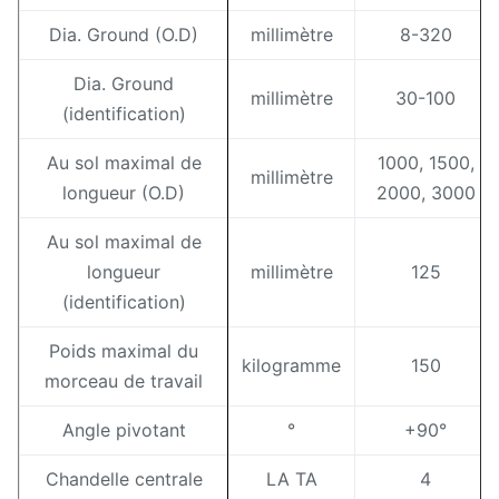
Dia. Ground (O.D)
millimètre
8-320
dispositif central de
abrasifs
meulage
ronds
Dia. Ground
millimètre
30-100
Axe d'équilibre
internes
(identification)
(seulement
Au sol maximal de
1000
,
1500
,
séries M14)
millimètre
longueur (O.D)
2000
,
3000
Au sol maximal de
longueur
millimètre
125
(identification)
Poids maximal du
kilogramme
150
morceau de travail
Angle pivotant
°
+90°
Chandelle centrale
LA TA
4