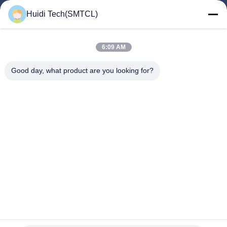
Produits
Huidi Tech(SMTCL)
Vidéos
A Propos De Nous
6:09 AM
Visite D'usine
Good day, what product are you looking for?
Contrôle De La Qualité
Contact
Demande De Soumission
Nouvelles
Suivez-Nous!