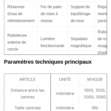
Réservoir
Fer de patin
Support de
Repos
d'eau de
de mise à
équilibrage
monté 
refroidissement
niveau
de roue
parallè
Rabote
Raboteuse
Lumière
Sepatator
de roue
externe de
fonctionnante
magnétique
visage
cercle
d'extré
Paramètres techniques principaux
Mandrin de
Séparateur
Rabote
meule et
Cadre central
magnétique
de roue
manipulation
ouvert
filtre de
ARTICLE
UNITÉ
M1432B
rayon
des outils
ceinture
Distance entre les
1000, 1500,
millimètre
Norme ouverte
centres
2000, 3000
de cadre
centre
Taille centrale
millimètre
180
central