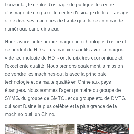
:
0,0025
horizontal, le centre d'usinage de portique, le centre
d'usinage de cinq-axe, le centre d'usinage de tour-fraisage
400x50x203
et de diverses machines de haute qualité de commande
Taille de roue
(1000
,
1500)
millimètre
numérique par ordinateur.
(ODxWxID)
500x50x203
(2000,3000)
Nous avons notre propre marque « technologie d'usine et
de produit de HD ». Les machines-outils avec la marque
Vitesse périphérique
m/s
35
« de technologie de HD » ont le prix très économique et
Vitesse d'axe
r/min
10000/15000
l'excellente qualité. Nous prenons également la mission
de vendre les machines-outils avec la principale
Maximum
:
technologie et de haute qualité en Chine aux pays
minute
Taille de roue
millimètre
étrangers. Nous sommes l'agent primaire du groupe de
50x25x13
:
SYMG, du groupe de SMTCL et du groupe etc. de DMTG,
17x20x6
qui sont l'usine la plus célèbre et la plus grande de la
machine-outil en Chine.
Alimentation de main
rev
6
par.