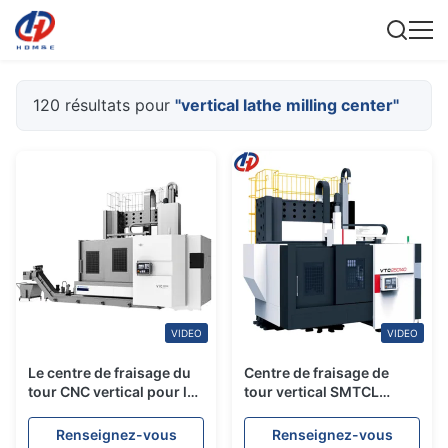
120 résultats pour
"vertical lathe milling center"
VIDEO
VIDEO
Le centre de fraisage du
Centre de fraisage de
tour CNC vertical pour le
tour vertical SMTCL
métal
VTC160100S Machine à
tour vertical à 3 axes à
Renseignez-vous
Renseignez-vous