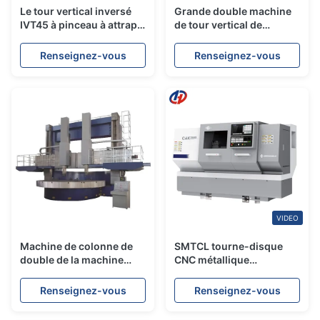
Le tour vertical inversé
Grande double machine
IVT45 à pinceau à attrape
de tour vertical de
automatique de
commande numérique
chargement et de
par ordinateur de
Renseignez-vous
Renseignez-vous
déchargement
colonne de tour vertical
de 30KW 45KW
VIDEO
Machine de colonne de
SMTCL tourne-disque
double de la machine
CNC métallique
55KW 75KW de tour
économique CAK3665
vertical de commande
tourne-disque CNC
Renseignez-vous
Renseignez-vous
numérique par
automatique à lit plat
ordinateur de CK5250