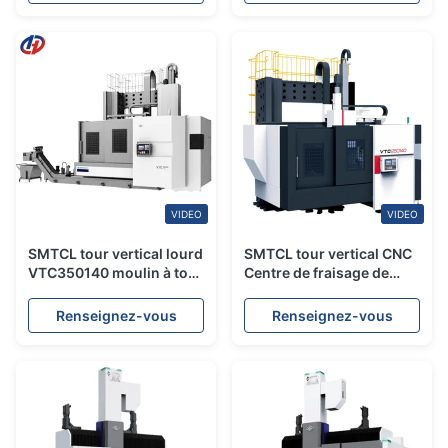
poutre fixe
VIDEO
VIDEO
SMTCL tour vertical lourd
SMTCL tour vertical CNC
VTC350140 moulin à tour
Centre de fraisage de
vertical combiné
tour vertical VTC250140
Machine de fraisage de
Renseignez-vous
Renseignez-vous
tour lourd