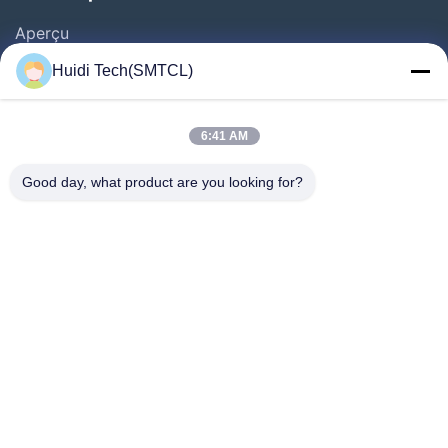
Aperçu
Produits
Huidi Tech(SMTCL)
Vidéos
A Propos De Nous
6:41 AM
Visite D'usine
Good day, what product are you looking for?
Contrôle De La Qualité
Contact
Demande De Soumission
Nouvelles
Suivez-Nous!