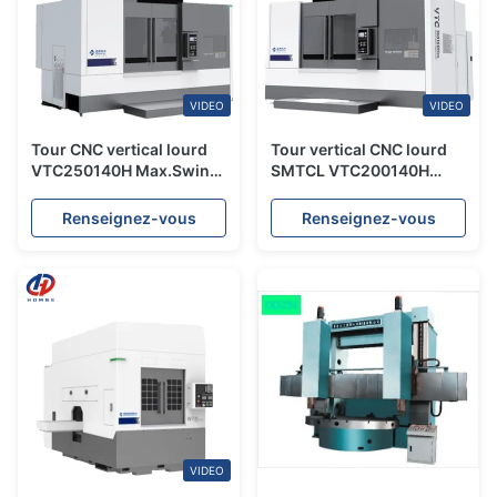
VIDEO
VIDEO
Tour CNC vertical lourd
Tour vertical CNC lourd
VTC250140H Max.Swing
SMTCL VTC200140H
Diamètre 3000mm Tour
Diamètre de balayage
CNC vertical à roulement
max. 2500mm Tour
Renseignez-vous
Renseignez-vous
à énergie nouvelle
vertical combiné fraisage
VIDEO