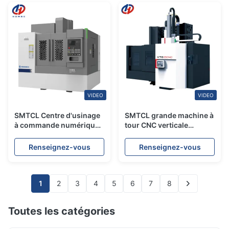
C5250T
VIDEO
VIDEO
SMTCL Centre d'usinage
SMTCL grande machine à
à commande numérique
tour CNC verticale
verticale économique
VTC160100 machine à
IV85 Centre d'usinage à
fraisage à tour lourd
Renseignez-vous
Renseignez-vous
commande verticale GSK
1
2
3
4
5
6
7
8
Toutes les catégories