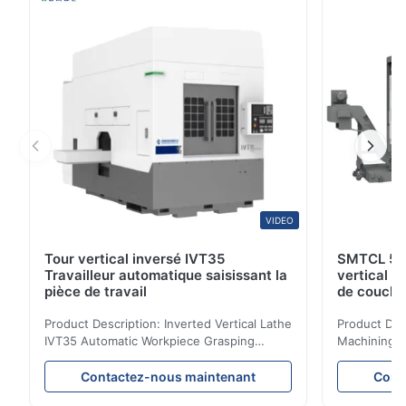
de frein, volants .etc et logement de ...
VIDEO
Tour vertical inversé IVT35
SMTCL 5 a
Travailleur automatique saisissant la
vertical 
pièce de travail
de couche
coulée min
Product Description: Inverted Vertical Lathe
Product Des
IVT35 Automatic Workpiece Grasping
Machining C
Automated Production Line CNC Lathe
Mineral Cas
IVT35 automated production line stands
Machining C
Contactez-nous maintenant
Cont
out with standardized modular design and
for the pro