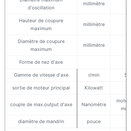
millimètre
Ø
d'oscillation
Hauteur de coupure
millimètre
maximum
Diamètre de coupure
millimètre
Ø
maximum
Forme de nez d'axe
Gamme de vitesse d'axe
r/min
50
sortie de moteur principal
Kilowatt
1
moteu
couple de max.output d'axe
Nanomètre
mot
diamètre de mandrin
pouce