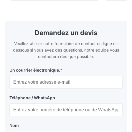
a rigid frame-type bed for excellent
parts in en
precision retention. Its inverted spindle
other indust
combined with a large-angle bed guard
vertical fiv
ensures superior chip evacuation.
independent
Featuring a compact footprint and flexible
Technology 
layout, it integrates turning, drilling and
fast moving
Demandez un devis
boring for multi-process machining. Ideal
acceleration
for
by torque m
Veuillez utiliser notre formulaire de contact en ligne ci-
dessous si vous avez des questions, notre équipe vous
contactera dès que possible.
Un courrier électronique.
*
Téléphone / WhatsApp
Nom