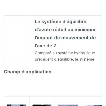
usinage
et tout
fonte, etc.
autre
métal
Le système d'équilibre
et non
méta
d'azote réduit au minimum
l'impact de mouvement de
l'axe de Z
Comparé au système hydraulique
précédent d'équilibre, le système
d'équilibre d'azote a les avantages
Champ d'application
suivants : Aucun équipement
d'alimentation externe n'est
nécessaire, énergie économisante ;
Applicable
Adaptez sans à-coup au levage
à toutes
Applicable
rapide et à l'abaissement dans la
les sortes
pour
Retrait
grande vitesse ; sans bruit ;