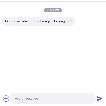
Vidéos
A Propos De Nous
11:23 PM
Visite D'usine
Good day, what product are you looking for?
Contrôle De La Qualité
Contact
Demande De Soumission
Nouvelles
Suivez-Nous!
©2021- Shanghai HD ME Tech Co., Ltd.. . Tous droits réservés.