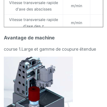
Vitesse transversale rapide
m/min
d'axe des abscisses
Vitesse transversale rapide
m/min
d'axe des z
Course d'axe des abscisses
millimètre
Avantage de machine
Course d'axe des z
millimètre
course 1.Large et gamme de coupure étendue
Sta
Type de Torret
hori
Taille d'outil
millimètre
25x
Exactitude d'usinage
aspérité d'objet
μm
R
Axe des