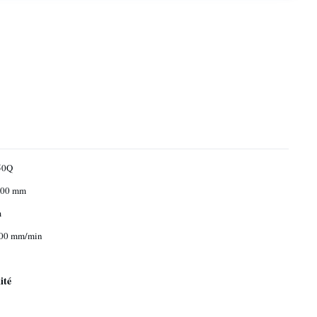
50Q
500 mm
m
000 mm/min
ité