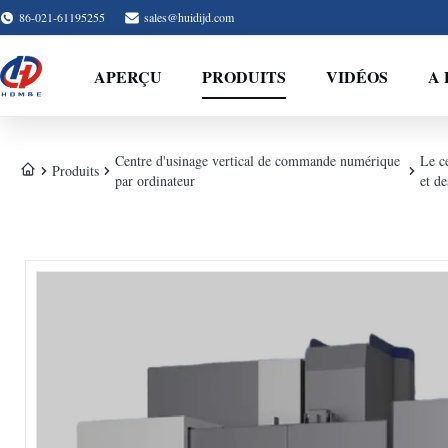
86-021-61195255
sales@huidijd.com
APERÇU
PRODUITS
VIDÉOS
A 
Centre d'usinage vertical de commande numérique
Le c
Produits
par ordinateur
et d