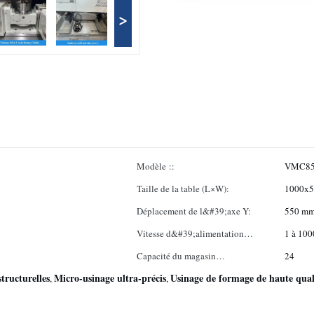
>
Modèle ::
VMC8
Taille de la table (L×W):
1000x
Déplacement de l&#39;axe Y:
550 m
Vitesse d&#39;alimentation
1 à 10
(mm/min) ::
Capacité du magasin
24
tructurelles
Micro-usinage ultra-précis
d&#39;outils ::
Usinage de formage de haute qual
,
,