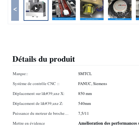
<
Détails du produit
Marque::
SMTCL
Système de contrôle CNC ::
FANUC, Siemens
Déplacement sur l&#39;axe X:
850 mm
Déplacement de l&#39;axe Z:
540mm
Puissance du moteur de broche
7,5/11
(kW) ::
Amélioration des performances s
Mettre en évidence