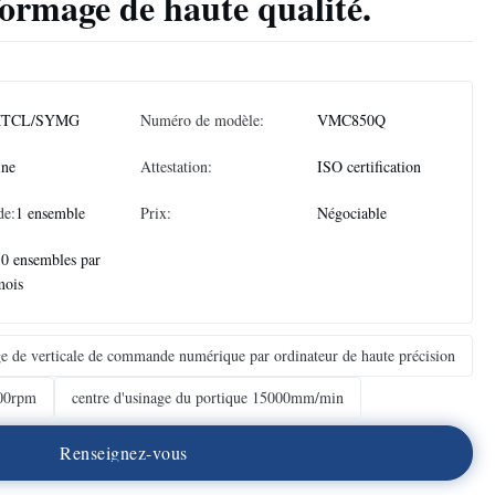
formage de haute qualité.
TCL/SYMG
Numéro de modèle:
VMC850Q
ine
Attestation:
ISO certification
de:
1 ensemble
Prix:
Négociable
50 ensembles par
mois
ge de verticale de commande numérique par ordinateur de haute précision
000rpm
centre d'usinage du portique 15000mm/min
R
e
n
s
e
i
g
n
e
z
-
v
o
u
s