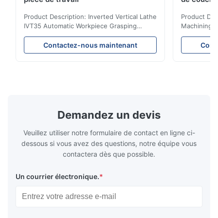
coulée min
Product Description: Inverted Vertical Lathe
Product Des
IVT35 Automatic Workpiece Grasping
Machining C
Automated Production Line CNC Lathe
Mineral Cas
IVT35 automated production line stands
Machining C
Contactez-nous maintenant
Cont
out with standardized modular design and
for the pro
a rigid frame-type bed for excellent
parts in en
precision retention. Its inverted spindle
other indust
combined with a large-angle bed guard
vertical fiv
ensures superior chip evacuation.
independent
Featuring a compact footprint and flexible
Technology 
layout, it integrates turning, drilling and
fast moving
Demandez un devis
boring for multi-process machining. Ideal
acceleration
for
by torque m
Veuillez utiliser notre formulaire de contact en ligne ci-
dessous si vous avez des questions, notre équipe vous
contactera dès que possible.
Un courrier électronique.
*