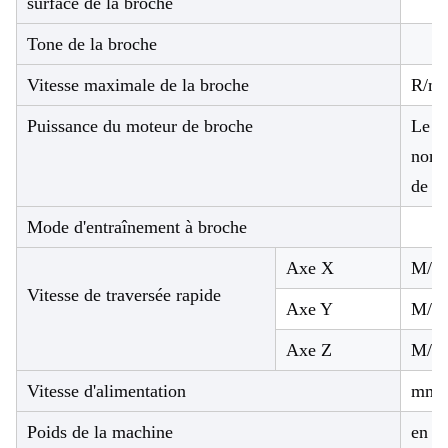
surface de la broche
Tone de la broche
Vitesse maximale de la broche
R/mi
Puissance du moteur de broche
Le
nomb
de si
Mode d'entraînement à broche
Axe X
M/m
Vitesse de traversée rapide
Axe Y
M/m
Axe Z
M/m
Vitesse d'alimentation
mm/
Poids de la machine
en k