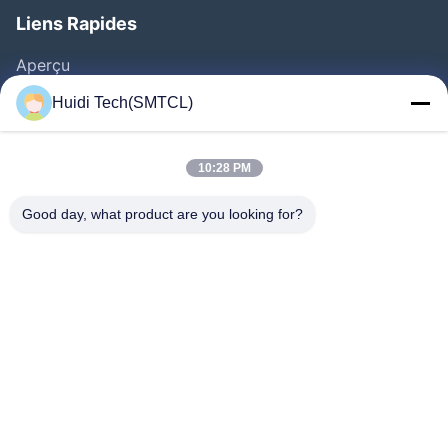
Liens Rapides
Aperçu
Produits
Huidi Tech(SMTCL)
Vidéos
A Propos De Nous
10:28 PM
Visite D'usine
Good day, what product are you looking for?
Contrôle De La Qualité
Contact
Demande De Soumission
Nouvelles
Suivez-Nous!