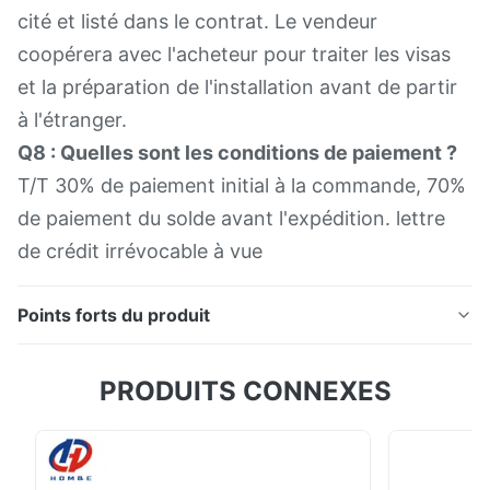
cité et listé dans le contrat. Le vendeur
coopérera avec l'acheteur pour traiter les visas
et la préparation de l'installation avant de partir
à l'étranger.
Q8 : Quelles sont les conditions de paiement ?
T/T 30% de paiement initial à la commande, 70%
de paiement du solde avant l'expédition. lettre
de crédit irrévocable à vue
Points forts du produit
Description du produit : T5.2 - 1000Q offre des
PRODUITS CONNEXES
performances exceptionnelles. Son bâti est
scientifiquement conçu avec une grande
rigidité,assurant la stabilité de l'usinage. La broche de
haute précision fonctionne avec précision, permettant