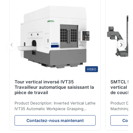
un usinage fin avec une précision d'usinage atteignant
le ...
VIDEO
Tour vertical inversé IVT35
SMTCL 5 a
Travailleur automatique saisissant la
vertical 
pièce de travail
de couche
coulée min
Product Description: Inverted Vertical Lathe
Product Des
IVT35 Automatic Workpiece Grasping
Machining C
Automated Production Line CNC Lathe
Mineral Cas
IVT35 automated production line stands
Machining C
Contactez-nous maintenant
Cont
out with standardized modular design and
for the pro
a rigid frame-type bed for excellent
parts in en