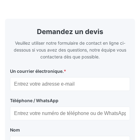
precision retention. Its inverted spindle
other indust
combined with a large-angle bed guard
vertical fiv
ensures superior chip evacuation.
independent
Featuring a compact footprint and flexible
Technology 
layout, it integrates turning, drilling and
fast moving
Demandez un devis
boring for multi-process machining. Ideal
acceleration
for
by torque m
Veuillez utiliser notre formulaire de contact en ligne ci-
dessous si vous avez des questions, notre équipe vous
contactera dès que possible.
Un courrier électronique.
*
Téléphone / WhatsApp
Nom