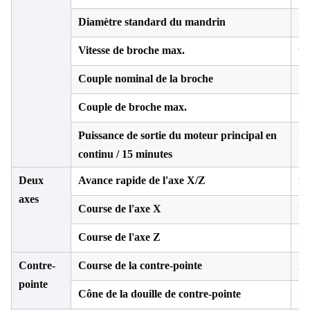
Diamètre standard du mandrin
po
Vitesse de broche max.
tr
Couple nominal de la broche
N
Couple de broche max.
N
Puissance de sortie du moteur principal en
k
continu / 15 minutes
Deux
Avance rapide de l'axe X/Z
m/
axes
Course de l'axe X
m
Course de l'axe Z
m
Contre-
Course de la contre-pointe
m
pointe
Cône de la douille de contre-pointe
Mo