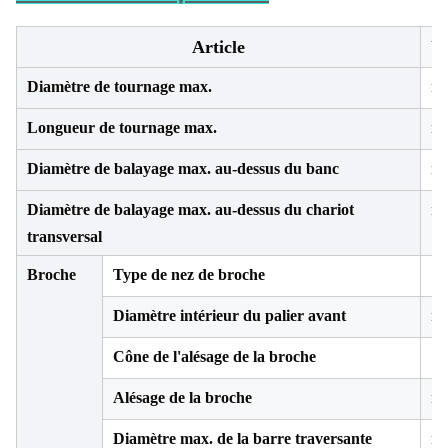
Article
Un
Diamètre de tournage max.
m
Longueur de tournage max.
m
Diamètre de balayage max. au-dessus du banc
m
Diamètre de balayage max. au-dessus du chariot
m
transversal
Broche
Type de nez de broche
Diamètre intérieur du palier avant
m
Cône de l'alésage de la broche
Alésage de la broche
m
Diamètre max. de la barre traversante
m