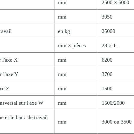
mm
2500 × 6000
mm
3050
ravail
en kg
25000
mm × pièces
28 × 11
 l'axe X
mm
6200
r l'axe Y
mm
3700
xe Z
mm
1500
nsversal sur l'axe W
mm
1500/2000
e et le banc de travail
mm
3000 ou 3500