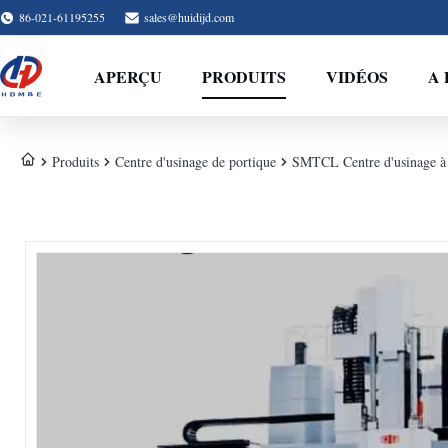
86-021-61195255
sales@huidijd.com
APERÇU
PRODUITS
VIDÉOS
A 
Produits
Centre d'usinage de portique
SMTCL Centre d'usinage à p