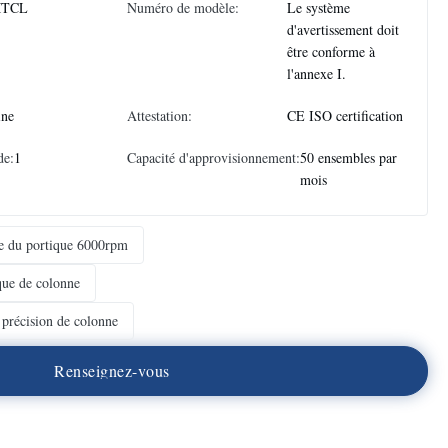
TCL
Numéro de modèle:
Le système
d'avertissement doit
être conforme à
l'annexe I.
ine
Attestation:
CE ISO certification
de:
1
Capacité d'approvisionnement:
50 ensembles par
mois
ge du portique 6000rpm
que de colonne
 précision de colonne
R
e
n
s
e
i
g
n
e
z
-
v
o
u
s