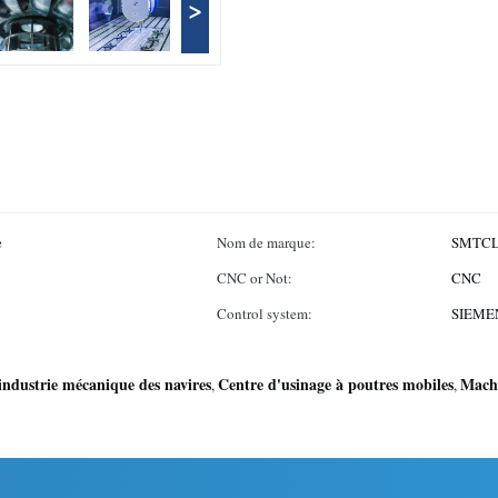
>
e
Nom de marque:
SMTC
CNC or Not:
CNC
Control system:
SIEMEN
'industrie mécanique des navires
Centre d'usinage à poutres mobiles
Machi
,
,