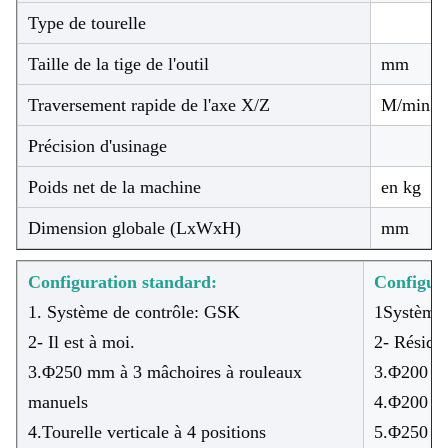
Type de tourelle
Taille de la tige de l'outil
mm
Traversement rapide de l'axe X/Z
M/min
Précision d'usinage
Poids net de la machine
en kg
Dimension globale (LxWxH)
mm
Configuration standard:
Configura
1. Système de contrôle: GSK
1Système
2- Il est à moi.
2- Résidu
3.Φ250 mm à 3 mâchoires à rouleaux
3.Φ200 mm
manuels
4.Φ200 mm
4.Tourelle verticale à 4 positions
5.Φ250 mm