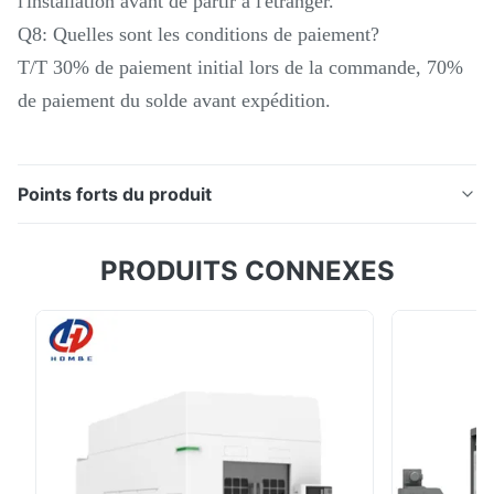
l'installation avant de partir à l'étranger.
Q8: Quelles sont les conditions de paiement?
T/T 30% de paiement initial lors de la commande, 70%
de paiement du solde avant expédition.
Points forts du produit
Description du produit: La machine à tourner à CNC à
PRODUITS CONNEXES
lit plat CAK4085 tourne à tourner à CNC Le nouveau
tour CNC de la série CAK hérite des performances et
des avantages structurels des produits CAK
traditionnels et a considérablement amélioré la
précision de traitement, la résistance aux vibrations...