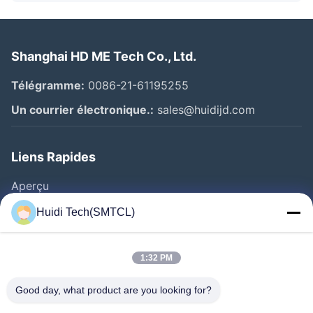
Shanghai HD ME Tech Co., Ltd.
Télégramme:
0086-21-61195255
Un courrier électronique.:
sales@huidijd.com
Liens Rapides
Aperçu
Produits
Huidi Tech(SMTCL)
Vidéos
A Propos De Nous
1:32 PM
Visite D'usine
Good day, what product are you looking for?
Contrôle De La Qualité