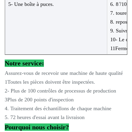
5- Une boîte à puces.
6. 8 ̊/10 
7. tourell
8. repos 
9. Suivre
10- Le co
11Fermetu
Notre service:
Assurez-vous de recevoir une machine de haute qualité
1Toutes les pièces doivent être inspectées.
2- Plus de 100 contrôles de processus de production
3Plus de 200 points d'inspection
4. Traitement des échantillons de chaque machine
5. 72 heures d'essai avant la livraison
Pourquoi nous choisir?