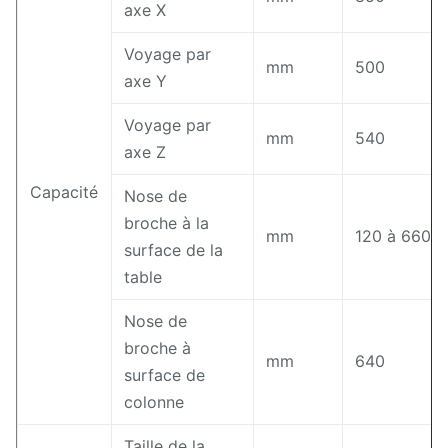
axe X
Voyage par
mm
500
axe Y
Voyage par
mm
540
axe Z
Capacité
Nose de
broche à la
mm
120 à 660
surface de la
table
Nose de
broche à
mm
640
surface de
colonne
Taille de la