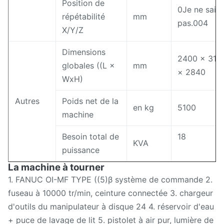
Position de
0Je ne sais
répétabilité
mm
pas.004
X/Y/Z
Dimensions
2400 × 312
globales ((L ×
mm
× 2840
WxH)
Autres
Poids net de la
en kg
5100
machine
Besoin total de
18
KVA
puissance
La machine à tourner
1. FANUC OI-MF TYPE ((5)β système de commande 2.
fuseau à 10000 tr/min, ceinture connectée 3. chargeur
d'outils du manipulateur à disque 24 4. réservoir d'eau
+ puce de lavage de lit 5. pistolet à air pur, lumière de