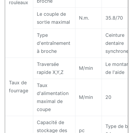
broche
rouleaux
Le couple de
N.m.
35.8/70
sortie maximal
Type
Ceinture
d'entraînement
dentaire
à broche
synchrone
Traversée
Le montant
M/min
rapide X,Y,Z
de l'aide
Taux de
Taux
fourrage
d'alimentation
M/min
20
maximal de
coupe
Capacité de
Type de bra
stockage des
pc