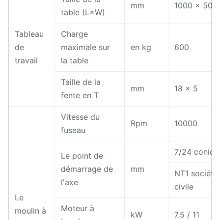
mm
1000 × 500
table (L×W)
Tableau
Charge
de
maximale sur
en kg
600
travail
la table
Taille de la
mm
18 × 5
fente en T
Vitesse du
Rpm
10000
fuseau
7/24 coniqu
Le point de
démarrage de
mm
NT1 société
l'axe
civile
Le
Moteur à
moulin à
kW
7.5 / 11