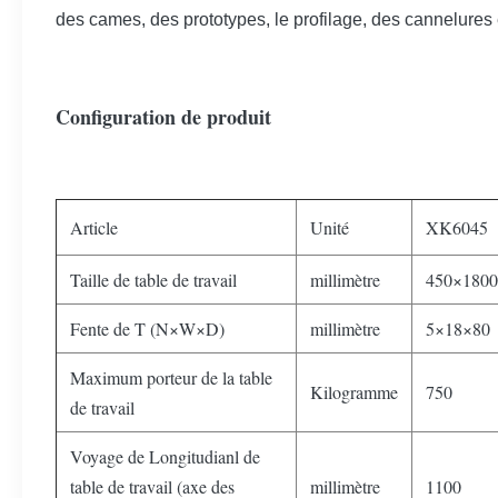
des cames, des prototypes, le profilage, des cannelures en
Configuration de produit
Article
Unité
XK6045
Taille de table de travail
millimètre
450×1800
Fente de T (N×W×D)
millimètre
5×18×80
Maximum porteur de la table
Kilogramme
750
de travail
Voyage de Longitudianl de
table de travail (axe des
millimètre
1100