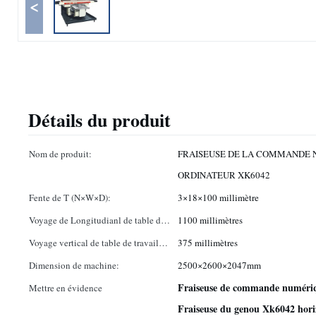
<
Détails du produit
Nom de produit:
FRAISEUSE DE LA COMMANDE 
ORDINATEUR XK6042
Fente de T (N×W×D):
3×18×100 millimètre
Voyage de Longitudianl de table de
1100 millimètres
travail (axe des abscisses):
Voyage vertical de table de travail
375 millimètres
(axe de Z):
Dimension de machine:
2500×2600×2047mm
Fraiseuse de commande numériqu
Mettre en évidence
Fraiseuse du genou Xk6042 hori