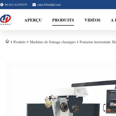
86-021-61195255
sales@huidijd.com
APERÇU
PRODUITS
VIDÉOS
A 
Produits
Machines de fraisage classiques
Fraiseuse horizontale X