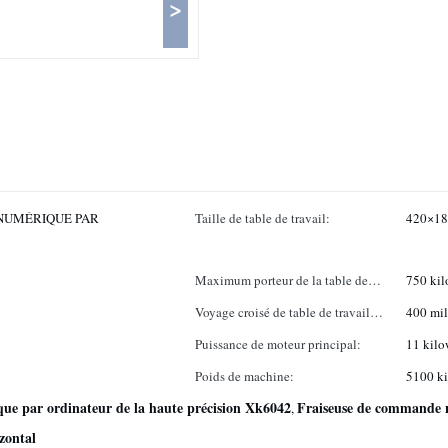
>
NUMÉRIQUE PAR
Taille de table de travail:
420×18
Maximum porteur de la table de
750 ki
travail:
Voyage croisé de table de travail
400 mil
(axe des ordonnées):
Puissance de moteur principal:
11 kilo
Poids de machine:
5100 k
e par ordinateur de la haute précision Xk6042
Fraiseuse de commande n
,
zontal