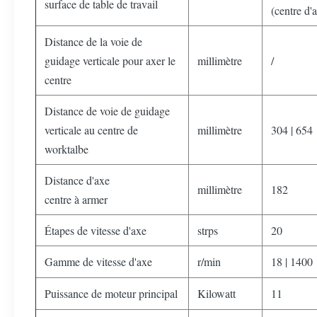
surface de table de travail
(centre d'
Distance de la voie de
guidage verticale pour axer le
millimètre
/
centre
Distance de voie de guidage
verticale au centre de
millimètre
304 | 654
worktalbe
Distance d'axe
millimètre
182
centre à armer
Étapes de vitesse d'axe
strps
20
Gamme de vitesse d'axe
r/min
18 | 1400
Puissance de moteur principal
Kilowatt
11