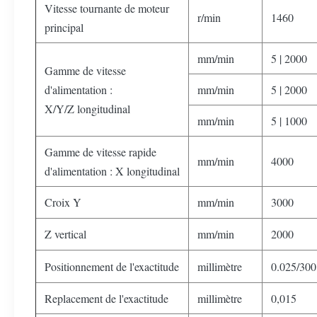
Vitesse tournante de moteur
r/min
1460
principal
mm/min
5 | 2000
Gamme de vitesse
d'alimentation :
mm/min
5 | 2000
X/Y/Z longitudinal
mm/min
5 | 1000
Gamme de vitesse rapide
mm/min
4000
d'alimentation : X longitudinal
Croix Y
mm/min
3000
Z vertical
mm/min
2000
Positionnement de l'exactitude
millimètre
0.025/300
Replacement de l'exactitude
millimètre
0,015