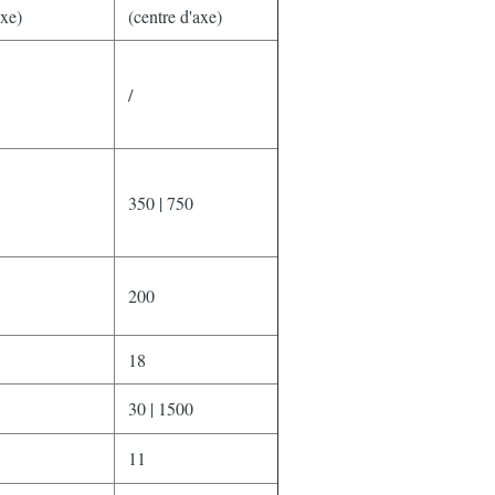
axe)
(centre d'axe)
/
350 | 750
200
18
30 | 1500
11