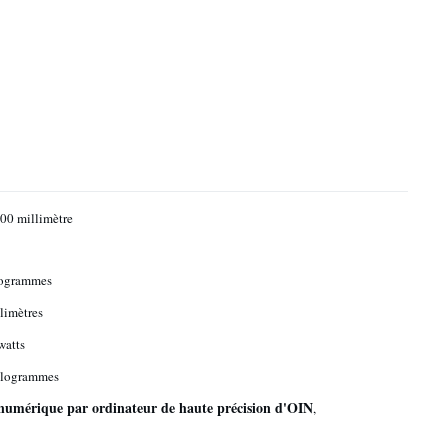
00 millimètre
logrammes
limètres
watts
ilogrammes
umérique par ordinateur de haute précision d'OIN
,