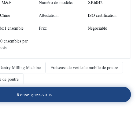
 M&E
Numéro de modèle:
XK6042
 Chine
Attestation:
ISO certification
de:
1 ensemble
Prix:
Négociable
50 ensembles par
mois
antry Milling Machine
Fraiseuse de verticale mobile de poutre
e de poutre
R
e
n
s
e
i
g
n
e
z
-
v
o
u
s