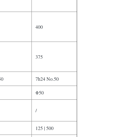
400
375
50
7h24 No.50
Φ50
/
125 | 500