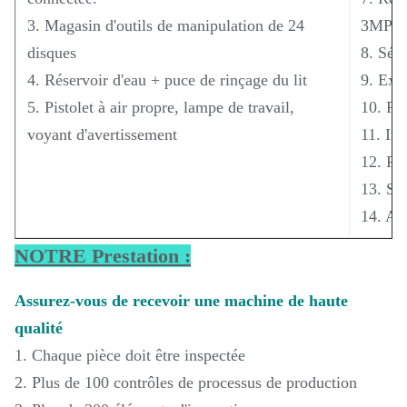
3. Magasin d'outils de manipulation de 24
3MPa,
disques
8. Sép
4. Réservoir d'eau + puce de rinçage du lit
9. Ext
5. Pistolet à air propre, lampe de travail,
10. Pis
voyant d'avertissement
11. Ins
12. Po
13. Ser
14. Arm
NOTRE Prestation :
Assurez-vous de recevoir une machine de haute
qualité
1. Chaque pièce doit être inspectée
2. Plus de 100 contrôles de processus de production