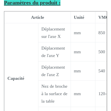
Paramètres du produit :
Article
Unité
VMC8
Déplacement
mm
850
sur l'axe X
Déplacement
mm
500
de l'axe Y
Déplacement
mm
540
de l'axe Z
Capacité
Nez de broche
à la surface de
mm
120-6
la table