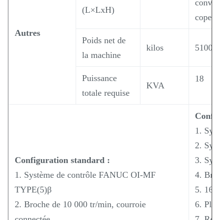
convoy
(L×LxH)
copeau
Autres
Poids net de
kilos
5100
la machine
Puissance
18
KVA
totale requise
Config
1. Sys
2. Sys
Configuration standard :
3. Sy
1. Système de contrôle FANUC OI-MF
4. Bro
TYPE(5)β
5. 16 
2. Broche de 10 000 tr/min, courroie
6. Pla
connectée.
7. Ref