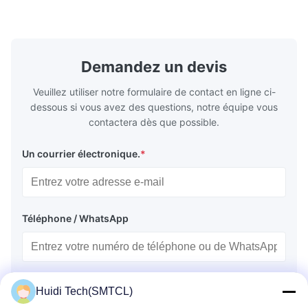
precision retention. Its inverted spindle
other indust
combined with a large-angle bed guard
vertical fiv
ensures superior chip evacuation.
independent
Featuring a compact footprint and flexible
Technology 
layout, it integrates turning, drilling and
fast moving
Demandez un devis
boring for multi-process machining. Ideal
acceleration
for
by torque m
Veuillez utiliser notre formulaire de contact en ligne ci-
dessous si vous avez des questions, notre équipe vous
contactera dès que possible.
Un courrier électronique.
*
Téléphone / WhatsApp
Nom
Huidi Tech(SMTCL)