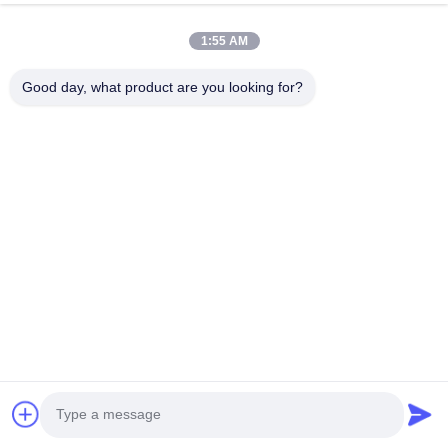
1:55 AM
Nom de l'entreprise
Good day, what product are you looking for?
Message de demande
*
Joindre des fichiers
Choisir les fichiers
Vous pouvez télécharger jusqu'à 5 fichiers et chaque fichier de 10M
de taille max.