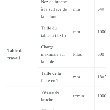
Nez de broche
à la surface de
mm
640
la colonne
Taille du
mm
1000×
tableau (L×L)
Charge
Table de
maximale sur
kilos
600
travail
la table
Taille de la
mm
18×5
fente en T
Vitesse de
tr/min
10000
broche