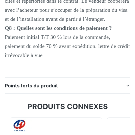
cités et répertoriés dans le contrat. Le vendeur coopérera
avec l’acheteur pour s’occuper de la préparation du visa
et de l’installation avant de partir à l’étranger.
Q8 : Quelles sont les conditions de paiement ?
Paiement initial T/T 30 % lors de la commande,
paiement du solde 70 % avant expédition. lettre de crédit
irrévocable à vue
Points forts du produit
Description du produit : Centre d'usinage vertical 3
PRODUITS CONNEXES
axes Usinage de l'aluminium VMC850Q Fraiseuse CNC
4 axes Fanuc CNC VMC La machine-outil Shenyang
VMC850Q présente de nombreux arguments de vente
exceptionnels. Sa structure est solide. Il adopte un