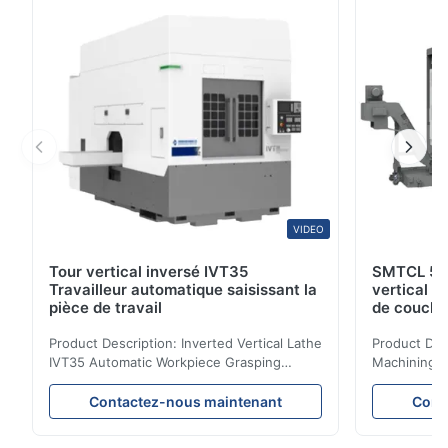
centre de gravité bas et un lit de grande portée ...
VIDEO
Tour vertical inversé IVT35
SMTCL 5 a
Travailleur automatique saisissant la
vertical 
pièce de travail
de couche
coulée min
Product Description: Inverted Vertical Lathe
Product Des
IVT35 Automatic Workpiece Grasping
Machining C
Automated Production Line CNC Lathe
Mineral Cas
IVT35 automated production line stands
Machining C
Contactez-nous maintenant
Cont
out with standardized modular design and
for the pro
a rigid frame-type bed for excellent
parts in en