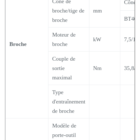
Cône de
Cône 7
broche/tige de
mm
BT40
broche
Moteur de
kW
7,5/11
Broche
broche
Couple de
sortie
Nm
35,8/7
maximal
Type
d'entraînement
de broche
Modèle de
porte-outil