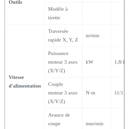
Outils
Modèle à
tirette
Traversée
m/min
rapide X, Y, Z
Puissance
moteur 3 axes
kW
1,8/1,8
(X/Y/Z)
Vitesse
Couple
d'alimentation
moteur 3 axes
N·m
11/11/
(X/Y/Z)
Avance de
coupe
mm/min