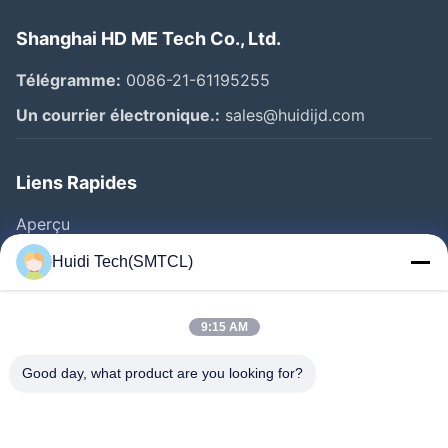
Shanghai HD ME Tech Co., Ltd.
Télégramme:
0086-21-61195255
Un courrier électronique.:
sales@huidijd.com
Liens Rapides
Aperçu
Produits
Huidi Tech(SMTCL)
Vidéos
A Propos De Nous
9:15 AM
Visite D'usine
Good day, what product are you looking for?
Contrôle De La Qualité
Contact