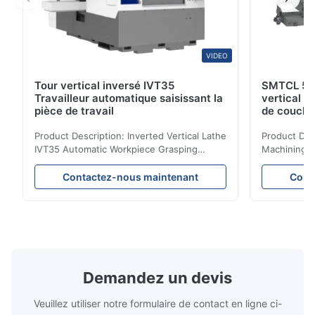
VIDEO
Tour vertical inversé IVT35
SMTCL 5 a
Travailleur automatique saisissant la
vertical 
pièce de travail
de couche
coulée min
Product Description: Inverted Vertical Lathe
Product Des
IVT35 Automatic Workpiece Grasping
Machining C
Automated Production Line CNC Lathe
Mineral Cas
IVT35 automated production line stands
Machining C
Contactez-nous maintenant
Cont
out with standardized modular design and
for the pro
a rigid frame-type bed for excellent
parts in en
precision retention. Its inverted spindle
other indust
combined with a large-angle bed guard
vertical fiv
ensures superior chip evacuation.
independent
Featuring a compact footprint and flexible
Technology 
layout, it integrates turning, drilling and
fast moving
Demandez un devis
boring for multi-process machining. Ideal
acceleration
for
by torque m
Veuillez utiliser notre formulaire de contact en ligne ci-