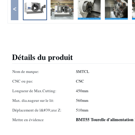
<
Détails du produit
Nom de marque:
SMTCL
CNC ou pas:
CNC
Longueur de Max.Cutting:
450mm
Max. dia.nageur sur le lit:
560mm
Déplacement de l&#39;axe Z:
510mm
BMT55 Tourelle d'alimentation h
Mettre en évidence