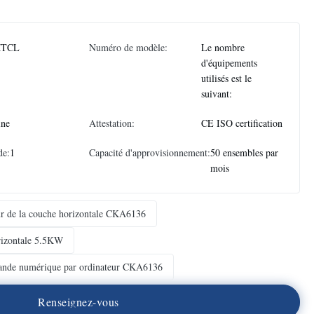
TCL
Numéro de modèle:
Le nombre
d'équipements
utilisés est le
suivant:
ine
Attestation:
CE ISO certification
de:
1
Capacité d'approvisionnement:
50 ensembles par
mois
r de la couche horizontale CKA6136
rizontale 5.5KW
mande numérique par ordinateur CKA6136
R
e
n
s
e
i
g
n
e
z
-
v
o
u
s