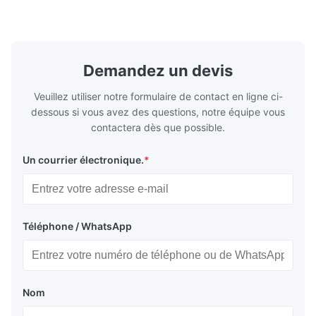
precision retention. Its inverted spindle
other indust
combined with a large-angle bed guard
vertical fiv
ensures superior chip evacuation.
independent
Featuring a compact footprint and flexible
Technology 
layout, it integrates turning, drilling and
fast moving
Demandez un devis
boring for multi-process machining. Ideal
acceleration
for
by torque m
Veuillez utiliser notre formulaire de contact en ligne ci-
dessous si vous avez des questions, notre équipe vous
contactera dès que possible.
Un courrier électronique.
*
Téléphone / WhatsApp
Nom