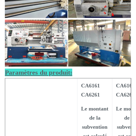
Paramètres du produit:
CA6161
CA6166
CA6261
CA6266
Le montant
Le mont
de la
de la
subvention
subvent
est calculé
est calc