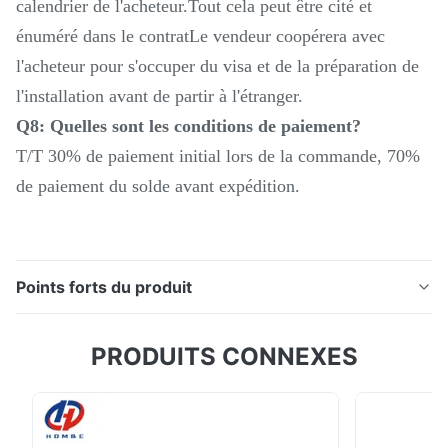
calendrier de l'acheteur.Tout cela peut être cité et
énuméré dans le contratLe vendeur coopérera avec
l'acheteur pour s'occuper du visa et de la préparation de
l'installation avant de partir à l'étranger.
Q8: Quelles sont les conditions de paiement?
T/T 30% de paiement initial lors de la commande, 70%
de paiement du solde avant expédition.
Points forts du produit
Description du produit: Machine à tourner manuelle de
PRODUITS CONNEXES
4000 mm CA6161 trou à travers la broche 80 mm
tourne-fer métallique conventionnel La série CALe
tour commun est un type de tour standard
couramment utilisé pour le traitement de pièces de