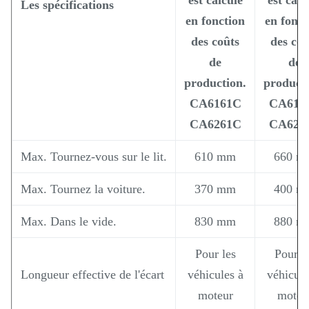
Les spécifications
en fonction
en fonct
des coûts
des coû
de
de
production.
producti
CA6161C
CA616
CA6261C
CA626
Max. Tournez-vous sur le lit.
610 mm
660 m
Max. Tournez la voiture.
370 mm
400 m
Max. Dans le vide.
830 mm
880 m
Pour les
Pour l
Longueur effective de l'écart
véhicules à
véhicule
moteur
moteu