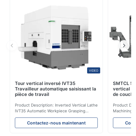
taille moyenne. La série CALe tour commun est
généralement ...
VIDEO
Tour vertical inversé IVT35
SMTCL 5 a
Travailleur automatique saisissant la
vertical 
pièce de travail
de couche
coulée min
Product Description: Inverted Vertical Lathe
Product Des
IVT35 Automatic Workpiece Grasping
Machining C
Automated Production Line CNC Lathe
Mineral Cas
IVT35 automated production line stands
Machining C
Contactez-nous maintenant
Cont
out with standardized modular design and
for the pro
a rigid frame-type bed for excellent
parts in en