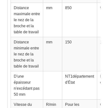
Distance
mm
850
940
maximale entre
le nez de la
broche et la
table de travail
Distance
mm
150
140
minimale entre
le nez de la
broche et la
table de travail
D'une
NT1département
NT1 
épaisseur
d'État
civil
n'excédant pas
50 mm
Vitesse du
R/min
Pour les
600