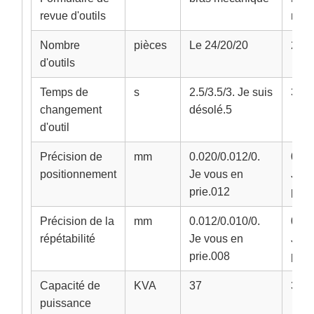
revue d'outils
méc
Nombre
pièces
Le 24/20/20
20
d'outils
Temps de
s
2.5/3.5/3. Je suis
3.5
changement
désolé.5
d'outil
Précision de
mm
0.020/0.012/0.
0.02
positionnement
Je vous en
Je v
prie.012
prie
Précision de la
mm
0.012/0.010/0.
0.01
répétabilité
Je vous en
Je v
prie.008
prie
Capacité de
KVA
37
37
puissance