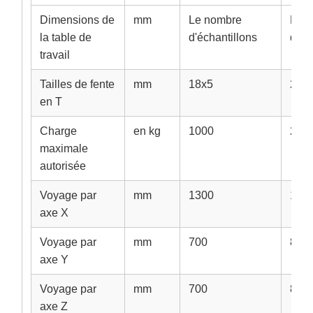
Dimensions de
mm
Le nombre
Le 
la table de
d'échantillons
d'éc
travail
Tailles de fente
mm
18x5
22x
en T
Charge
en kg
1000
200
maximale
autorisée
Voyage par
mm
1300
160
axe X
Voyage par
mm
700
800
axe Y
Voyage par
mm
700
800
axe Z