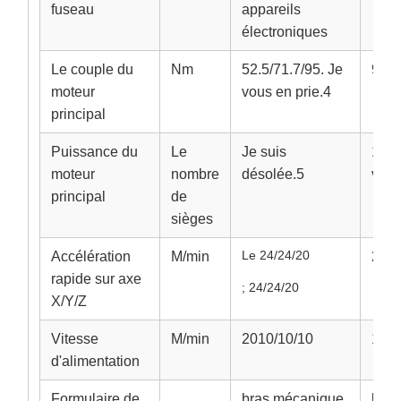
fuseau
appareils
électroniques
Le couple du
Nm
52.5/71.7/95. Je
95.4
moteur
vous en prie.4
principal
Puissance du
Le
Je suis
15/1
moteur
nombre
désolée.5
vous
principal
de
sièges
Le 24/24/20
Accélération
M/min
24/2
rapide sur axe
; 24/24/20
X/Y/Z
Vitesse
M/min
2010/10/10
10
d'alimentation
Formulaire de
bras mécanique
bras