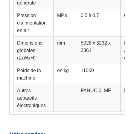
générale
Pression
MPa
0.5 à 0.7
0.5 
d'alimentation
en air
Dimensions
mm
5026 x 3232 x
Pour
globales
3361
appa
(LxWxH)
élec
Poids de la
en kg
11000
135
machine
Autres
FANUC 0i-MF
FAN
appareils
électroniques