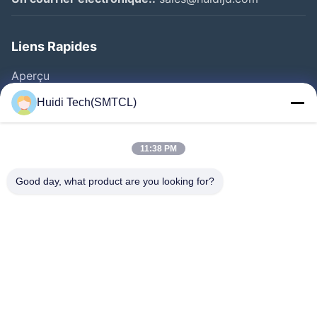
Liens Rapides
Aperçu
Produits
Huidi Tech(SMTCL)
Vidéos
A Propos De Nous
11:38 PM
Visite D'usine
Good day, what product are you looking for?
Contrôle De La Qualité
Contact
Demande De Soumission
Nouvelles