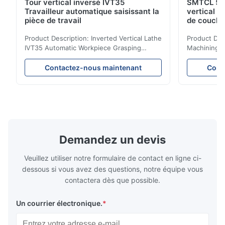
Tour vertical inversé IVT35
SMTCL 5 a
Travailleur automatique saisissant la
vertical 
pièce de travail
de couche
coulée min
Product Description: Inverted Vertical Lathe
Product Des
IVT35 Automatic Workpiece Grasping
Machining C
Automated Production Line CNC Lathe
Mineral Cas
IVT35 automated production line stands
Machining C
Contactez-nous maintenant
Cont
out with standardized modular design and
for the pro
a rigid frame-type bed for excellent
parts in en
precision retention. Its inverted spindle
other indust
combined with a large-angle bed guard
vertical fiv
ensures superior chip evacuation.
independent
Featuring a compact footprint and flexible
Technology 
layout, it integrates turning, drilling and
fast moving
Demandez un devis
boring for multi-process machining. Ideal
acceleration
for
by torque m
Veuillez utiliser notre formulaire de contact en ligne ci-
dessous si vous avez des questions, notre équipe vous
contactera dès que possible.
Un courrier électronique.
*