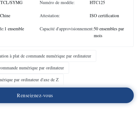
TCL/SYMG
Numéro de modèle:
HTC125
 Chine
Attestation:
ISO certification
de:
1 ensemble
Capacité d'approvisionnement:
50 ensembles par
mois
ation à plat de commande numérique par ordinateur
commande numérique par ordinateur
rique par ordinateur d'axe de Z
R
e
n
s
e
i
g
n
e
z
-
v
o
u
s