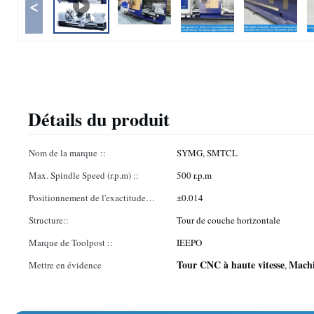
<
Détails du produit
Nom de la marque ::
SYMG, SMTCL
Max. Spindle Speed (r.p.m) ::
500 r.p.m
Positionnement de l'exactitude
±0.014
(millimètre) ::
Structure::
Tour de couche horizontale
Marque de Toolpost ::
IEEPO
Tour CNC à haute vitesse
Machi
Mettre en évidence
,