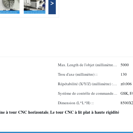
>
Max. Length de l'objet (millimètre)
5000
::
Trou d'axe (millimètre) ::
130
Répétabilité (X/Y/Z) (millimètre) :
±0.006
Système ::
Système de contrôle de commande
GSK, 
numérique par ordinateur ::
Dimension (L*L*H) ::
8500X
ne à tour CNC horizontale
Le tour CNC à lit plat à haute rigidité
,