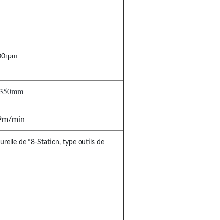
800rpm
 *350mm
/9m/min
urelle de *8-Station, type outils de