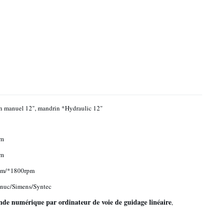
 manuel 12", mandrin *Hydraulic 12"
m
m
pm/*1800rpm
nuc/Simens/Syntec
de numérique par ordinateur de voie de guidage linéaire
,