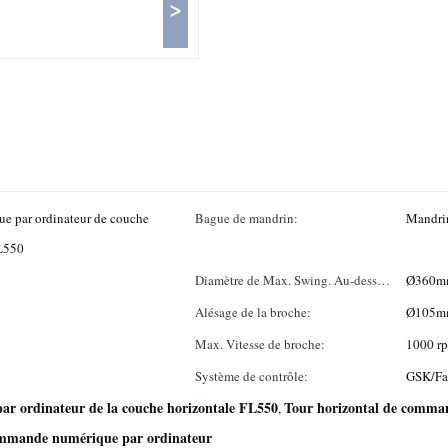
>
e par ordinateur de couche
Bague de mandrin:
Mandrin
FL550
Diamètre de Max. Swing. Au-dessus
Ø360m
de la glissière:
Alésage de la broche:
Ø105m
Max. Vitesse de broche:
1000 r
Système de contrôle:
GSK/Fa
r ordinateur de la couche horizontale FL550
Tour horizontal de comman
,
ommande numérique par ordinateur