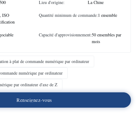
500
Lieu d'origine:
La Chine
, ISO
Quantité minimum de commande:
1 ensemble
tification
ociable
Capacité d'approvisionnement:
50 ensembles par
mois
ation à plat de commande numérique par ordinateur
commande numérique par ordinateur
rique par ordinateur d'axe de Z
R
e
n
s
e
i
g
n
e
z
-
v
o
u
s