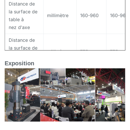
Distance de
la surface de
millimètre
160-960
160-960
table à
nez d'axe
Distance de
la surface de
millimètre
775
775
table à
Exposition
la terre
Distance
entre deux
millimètre
1650
1650
colonnes
Longueur de
table de
millimètre
2500
3000
travail