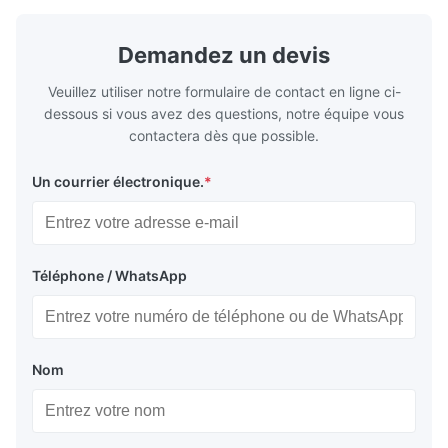
ensures superior chip evacuation.
independent
Featuring a compact footprint and flexible
Technology 
layout, it integrates turning, drilling and
fast moving
Demandez un devis
boring for multi-process machining. Ideal
acceleration
for
by torque m
Veuillez utiliser notre formulaire de contact en ligne ci-
dessous si vous avez des questions, notre équipe vous
contactera dès que possible.
Un courrier électronique.
*
Téléphone / WhatsApp
Nom