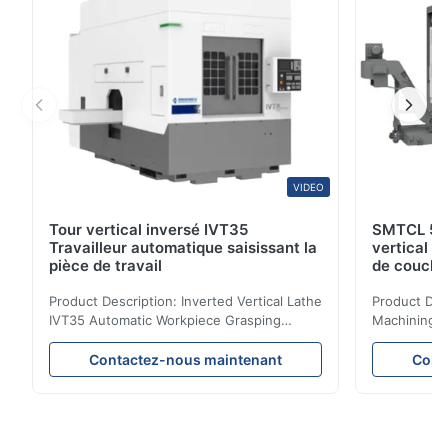
VIDEO
Tour vertical inversé IVT35
SMTCL 5 a
Travailleur automatique saisissant la
vertical 
pièce de travail
de couche
coulée min
Product Description: Inverted Vertical Lathe
Product Des
IVT35 Automatic Workpiece Grasping
Machining C
Automated Production Line CNC Lathe
Mineral Cas
IVT35 automated production line stands
Machining C
Contactez-nous maintenant
Cont
out with standardized modular design and
for the pro
a rigid frame-type bed for excellent
parts in en
precision retention. Its inverted spindle
other indust
combined with a large-angle bed guard
vertical fiv