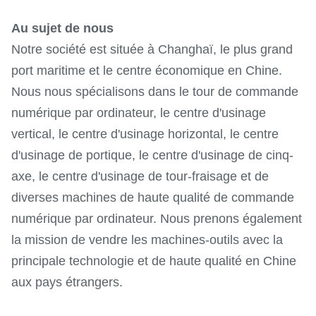
Largeur de
table de
millimètre
1500
1500
Au sujet de nous
travail
Notre société est située à Changhaï, le plus grand
port maritime et le centre économique en Chine.
Incidence de
Nous nous spécialisons dans le tour de commande
chargement
kilogramme
4000
5000
numérique par ordinateur, le centre d'usinage
maximale de
vertical, le centre d'usinage horizontal, le centre
table
d'usinage de portique, le centre d'usinage de cinq-
Taille de fente
millimètre
7*22*160
7*22*16
axe, le centre d'usinage de tour-fraisage et de
de T
diverses machines de haute qualité de commande
Puissance de
numérique par ordinateur. Nous prenons également
moteur
kilowatt
15/18.5
15/18.5
la mission de vendre les machines-outils avec la
principal
principale technologie et de haute qualité en Chine
aux pays étrangers.
Vitesse d'axe
T/MN
6000
6000
Couple d'axe
Nanomètre
143
143