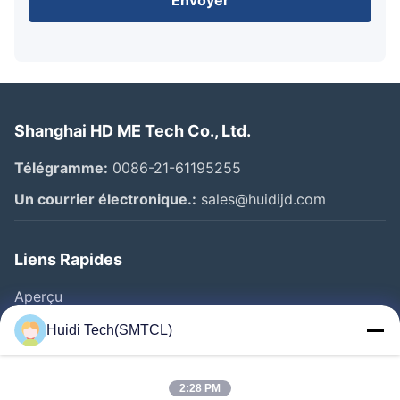
Shanghai HD ME Tech Co., Ltd.
Télégramme:
0086-21-61195255
Un courrier électronique.:
sales@huidijd.com
Liens Rapides
Aperçu
Produits
Huidi Tech(SMTCL)
Vidéos
A Propos De Nous
2:28 PM