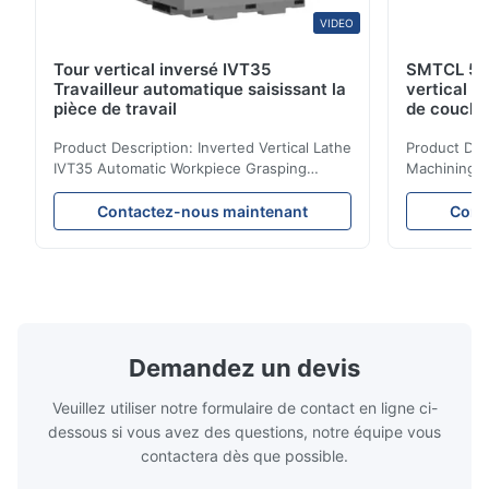
VIDEO
Tour vertical inversé IVT35
SMTCL 5 a
Travailleur automatique saisissant la
vertical 
pièce de travail
de couche
coulée min
Product Description: Inverted Vertical Lathe
Product Des
IVT35 Automatic Workpiece Grasping
Machining C
Automated Production Line CNC Lathe
Mineral Cas
IVT35 automated production line stands
Machining C
Contactez-nous maintenant
Cont
out with standardized modular design and
for the pro
a rigid frame-type bed for excellent
parts in en
precision retention. Its inverted spindle
other indust
combined with a large-angle bed guard
vertical fiv
ensures superior chip evacuation.
independent
Featuring a compact footprint and flexible
Technology 
layout, it integrates turning, drilling and
fast moving
Demandez un devis
boring for multi-process machining. Ideal
acceleration
for
by torque m
Veuillez utiliser notre formulaire de contact en ligne ci-
dessous si vous avez des questions, notre équipe vous
contactera dès que possible.