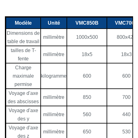
Modèle
Unité
VMC850B
VMC700B
Dimensions de
millimètre
1000x500
800x420
table de travail
tailles de T-
millimètre
18x5
18x3
fente
Charge
maximale
kilogramme
600
600
permise
Voyage d'axe
millimètre
850
700
des abscisses
Voyage d'axe
millimètre
560
440
des y
Voyage d'axe
millimètre
650
530
des z