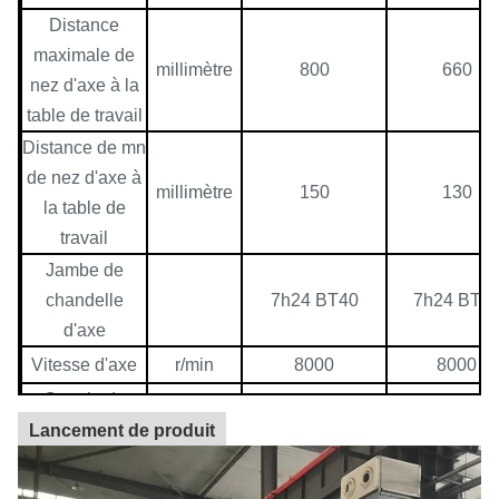
Distance
maximale de
millimètre
800
660
nez d'axe à la
table de travail
Distance de mn
de nez d'axe à
millimètre
150
130
la table de
travail
Jambe de
chandelle
7h24 BT40
7h24 BT4
d'axe
Vitesse d'axe
r/min
8000
8000
Couple de
moteur
Nanomètre
52,5
35,8
Lancement de produit
principal
Puissance de