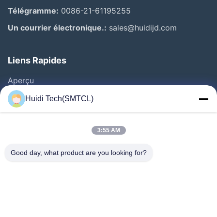
Télégramme:
0086-21-61195255
Un courrier électronique.:
sales@huidijd.com
Liens Rapides
Aperçu
Produits
Huidi Tech(SMTCL)
Vidéos
A Propos De Nous
3:55 AM
Visite D'usine
Good day, what product are you looking for?
Contrôle De La Qualité
Contact
Demande De Soumission
Nouvelles