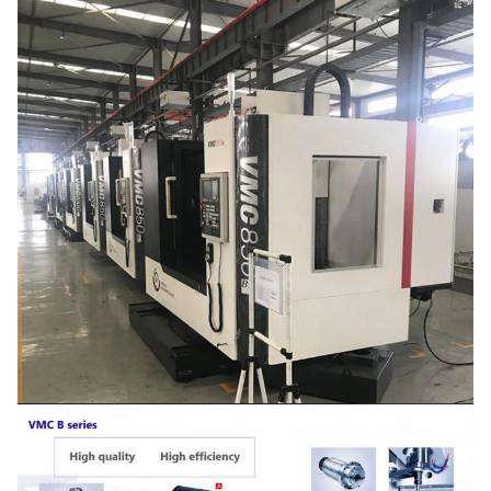
moteur
kilowatt
11/15
7.5/11
principal
Vitesse rapide
m/min
32/32/30
32/32/32
d'axe de X/Y/Z
Vitesse
m/min
20
20
d'alimentation
Forme de
magazine
Bras mécanique
Bras mécani
d'outil
Quantité d'outil
PCs
24
24
Temps de
changement
s
2,5
2,5
d'outil
Positionnement
millimètre
0.016/0.012/0.012
0,012
de l'exactitude
Exactitude de