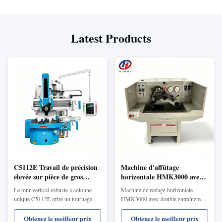
Latest Products
C5112E Travail de précision
Machine d'affûtage
élevée sur pièce de gros
horizontale HMK3000 avec
diamètre Structure robuste
double entraînement à
Le tour vertical robuste à colonne
Machine de rodage horizontale
Tour vertical industriel à
fréquence variable pour une
unique C5112E offre un tournage
HMK3000 avec double entraînement
colonne unique
finition d'alésage de
des métaux à haute rigidité et un
à fréquence variable pour une finition
précision
usinage de précision pour les pièces
d'alésage de précision (φ3-80 mm).
Obtenez le meilleur prix
Obtenez le meilleur prix