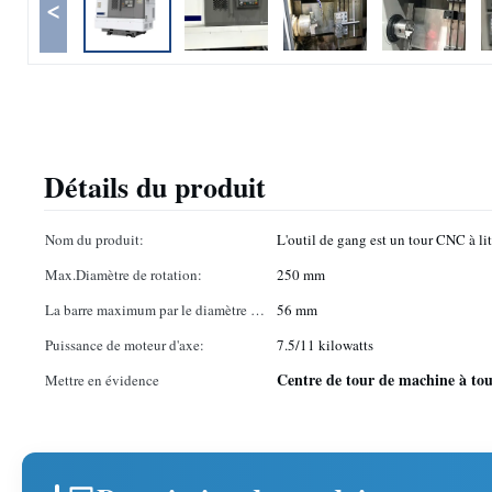
<
Détails du produit
Nom du produit:
L'outil de gang est un tour CNC à lit
Max.Diamètre de rotation:
250 mm
La barre maximum par le diamètre de
56 mm
trou:
Puissance de moteur d'axe:
7.5/11 kilowatts
Centre de tour de machine à to
Mettre en évidence