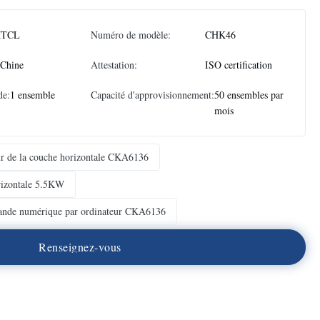
TCL
Numéro de modèle:
CHK46
 Chine
Attestation:
ISO certification
de:
1 ensemble
Capacité d'approvisionnement:
50 ensembles par
mois
r de la couche horizontale CKA6136
rizontale 5.5KW
mande numérique par ordinateur CKA6136
R
e
n
s
e
i
g
n
e
z
-
v
o
u
s