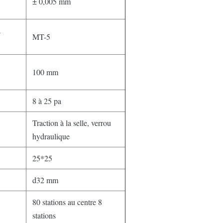
± 0,005 mm
a
MT-5
100 mm
8 à 25 pa
Traction à la selle, verrou
hydraulique
25*25
d32 mm
80 stations au centre 8
stations