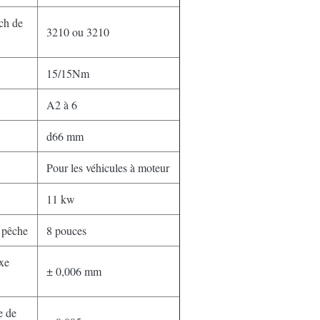
tch de
3210 ou 3210
15/15Nm
A2 à 6
d66 mm
Pour les véhicules à moteur
11 kw
e pêche
8 pouces
axe
± 0,006 mm
e de