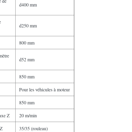
e de
d400 mm
e
d250 mm
800 mm
mètre
d52 mm
850 mm
Pour les véhicules à moteur
850 mm
'axe Z
20 m/min
,Z
35/35 (rouleau)