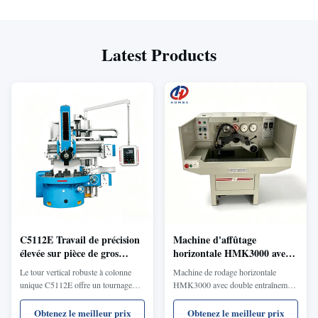
Latest Products
C5112E Travail de précision
Machine d'affûtage
élevée sur pièce de gros
horizontale HMK3000 avec
diamètre Structure robuste
double entraînement à
Le tour vertical robuste à colonne
Machine de rodage horizontale
Tour vertical industriel à
fréquence variable pour une
unique C5112E offre un tournage
HMK3000 avec double entraînement
colonne unique
finition d'alésage de
des métaux à haute rigidité et un
à fréquence variable pour une finition
précision
usinage de précision pour les pièces
d'alésage de précision (φ3-80 mm).
Obtenez le meilleur prix
Obtenez le meilleur prix